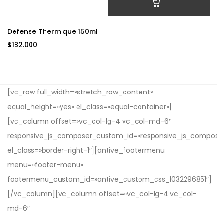
AÑADIR AL CARRITO
Defense Thermique 150ml
$
182.000
[vc_row full_width=»stretch_row_content»
equal_height=»yes» el_class=»equal-container»]
[vc_column offset=»vc_col-lg-4 vc_col-md-6″
responsive_js_composer_custom_id=»responsive_js_compo
el_class=»border-right-1″][antive_footermenu
menu=»footer-menu»
footermenu_custom_id=»antive_custom_css_1032296851″]
[/vc_column][vc_column offset=»vc_col-lg-4 vc_col-
md-6″