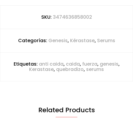
SKU:
3474636858002
Categorías:
Genesis
,
Kérastase
,
Serums
Etiquetas:
anti caida
,
caida
,
fuerza
,
genesis
,
Kerastase
,
quebradizo
,
serums
Related Products