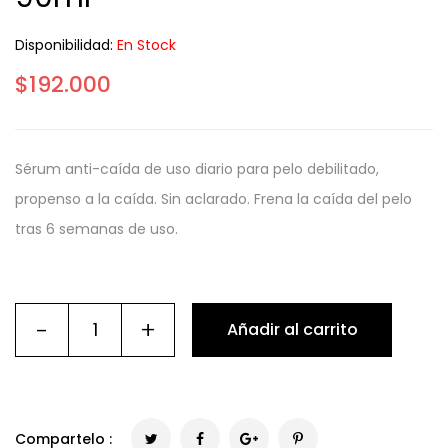
Disponibilidad:
En Stock
$
192.000
Sérum anti-caída de uso diario para pelo debilitado,
propenso a la caída. Sin aclarado. Frena la caída del pelo
tras 6 semanas de uso.
-
+
Añadir al carrito
Compartelo :