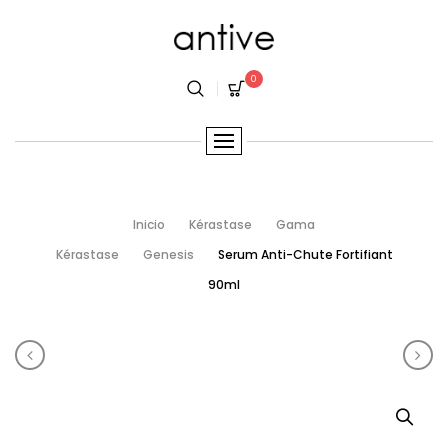
0
Inicio
Kérastase
Gama
Kérastase
Genesis
Serum Anti-Chute Fortifiant
90ml
Navegación del producto
Elixir Ultime Huile Rose 100ml
Ampo