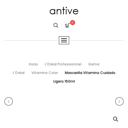
0
Inicio
L'Oréal Professionnel
Gama
L'Oréal
Vitamino Color
Mascarilla Vitamino Cuidado
Ligero 150ml
Navegación del producto
Shot Absolut Repair 10g
DD B