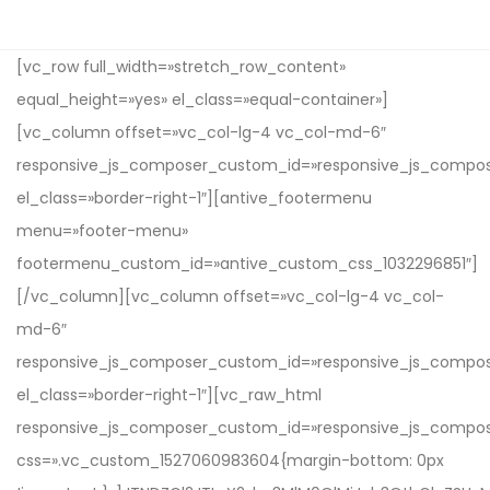
[vc_row full_width=»stretch_row_content»
equal_height=»yes» el_class=»equal-container»]
[vc_column offset=»vc_col-lg-4 vc_col-md-6″
responsive_js_composer_custom_id=»responsive_js_compo
el_class=»border-right-1″][antive_footermenu
menu=»footer-menu»
footermenu_custom_id=»antive_custom_css_1032296851″]
[/vc_column][vc_column offset=»vc_col-lg-4 vc_col-
md-6″
responsive_js_composer_custom_id=»responsive_js_compo
el_class=»border-right-1″][vc_raw_html
responsive_js_composer_custom_id=»responsive_js_compo
css=».vc_custom_1527060983604{margin-bottom: 0px